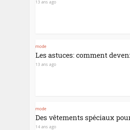
13 ans ago
mode
Les astuces: comment deven
13 ans ago
mode
Des vêtements spéciaux pour
14 ans ago