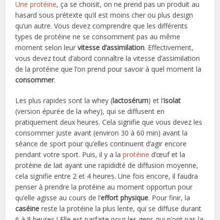
Une protéine
, ça se choisit, on ne prend pas un produit au
hasard sous prétexte qu’il est moins cher ou plus design
qu’un autre. Vous devez comprendre que les différents
types de protéine ne se consomment pas au même
moment selon leur
vitesse d’assimilation
. Effectivement,
vous devez tout d’abord connaître la vitesse d’assimilation
de la protéine que l’on prend pour savoir à quel moment la
consommer
.
Les plus rapides sont la whey (
lactosérum
) et l’
isolat
(version épurée de la whey), qui se diffusent en
pratiquement deux heures. Cela signifie que vous devez les
consommer juste avant (environ 30 à 60 min) avant la
séance de sport pour qu’elles continuent d’agir encore
pendant votre sport. Puis, il y a la
protéine
d’œuf et la
protéine de lait ayant une rapididté de diffusion moyenne,
cela signifie entre 2 et 4 heures. Une fois encore, il faudra
penser à prendre la protéine au moment opportun pour
qu’elle agisse au cours de l’
effort physique
. Pour finir, la
caséine
reste la protéine la plus lente, qui se diffuse durant
6 à 8 heures ! Elle est parfaite pour les gens qui n’ont pas la