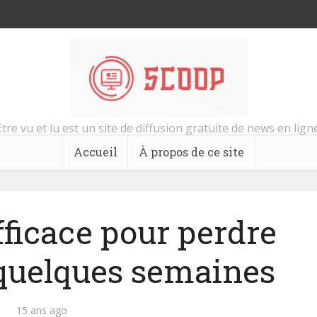
Etre vu et lu est un site de diffusion gratuite de news en ligne
Accueil
À propos de ce site
ficace pour perdre
 quelques semaines
15 ans ago