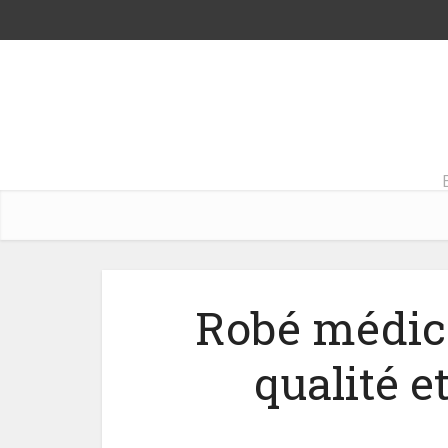
Robé médical
qualité e