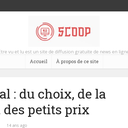
Etre vu et lu est un site de diffusion gratuite de news en ligne
Accueil
À propos de ce site
 : du choix, de la
t des petits prix
14 ans ago